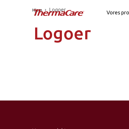
Logoer
Logoer
Hjem
Vores pr
Logoer