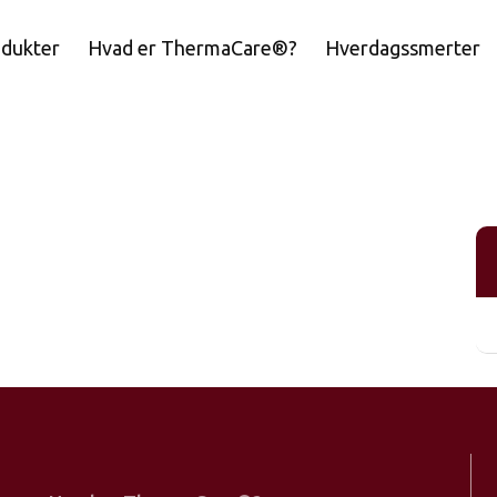
odukter
Hvad er ThermaCare®?
Hverdagssmerter