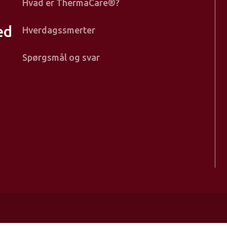
Meny
Hvad er ThermaCare®?
Ko
os
ed
Hverdagssmerter
Spørgsmål og svar